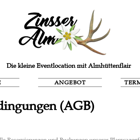
Die kleine Eventlocation mit Almhüttenflair
E
ANGEBOT
TER
edingungen (AGB)
alle Reservierungen und Buchungen unserer Planwagenf