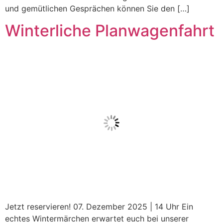
und gemütlichen Gesprächen können Sie den […]
Winterliche Planwagenfahrt
Jetzt reservieren! 07. Dezember 2025 | 14 Uhr Ein
echtes Wintermärchen erwartet euch bei unserer
Planwagenfahrt! Stimmt Euch bei der etwa 1-stündigen
Fahrt durch die winterliche Landschaft auf die
Weihnachtszeit ein, während wir Euch mit Glühwein,
Punsch und Gebäck verwöhnen. Im Anschluss an die
Fahrt erwartet Euch in unserem überdachten
Außenbereich der Zinsser Alm ein […]
Weiter
→