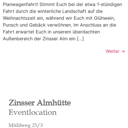
Zinsser Almhütte
Eventlocation
Mühlweg 25/3
71711 Murr
0160 – 99 166 318
info@zinsser-alm.de
ANFAHRT
AGB
IMPRESSUM